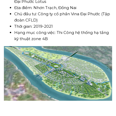
KĐT Đại Phước Lotus – HTKT
và cảnh quang zone 4B
Thi công hạng mục Hạ tầng kỹ thuật và cảnh
quang khu dân cư zone 4B – Dự án khu Đô thị
Đại Phước Lotus
Địa điểm: Nhơn Trạch, Đồng Nai
Chủ đầu tư: Công ty cổ phần Vina Đại Phước (Tập
đoàn CFLD)
Thời gian: 2019-2021
Hạng mục công việc: Thi Công hệ thống hạ tầng
kỹ thuật zone 4B